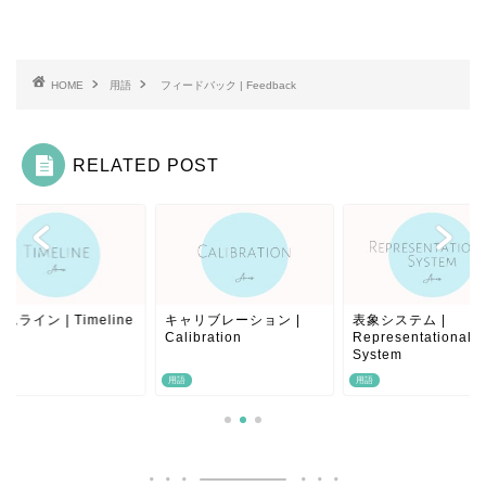
HOME
用語
フィードバック | Feedback
RELATED POST
ャリブレーション |
表象システム |
タイムライン | Timel
ibration
Representational
System
用語
用語