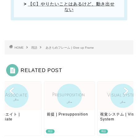
>
【C】やりたいことはあるけど、動き出せ
ない
HOME
用語
あきらめフレーム | Give up Frame
RELATED POST
シエイト |
前提 | Presupposition
視覚システム | Visua
ociate
System
用語
用語