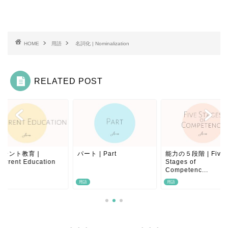
HOME
用語
名詞化 | Nominalization
RELATED POST
カレント教育 |
パート | Part
能力の５段階 | Five
urrent Education
Stages of
Competenc...
用語
用語