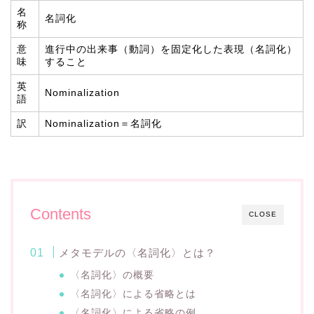
名
名詞化
称
意
進行中の出来事（動詞）を固定化した表現（名詞化）
味
すること
英
Nominalization
語
訳
Nominalization＝名詞化
Contents
CLOSE
メタモデルの〈名詞化〉とは？
〈名詞化〉の概要
〈名詞化〉による省略とは
〈名詞化〉による省略の例