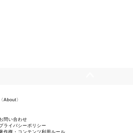
遍的な変化のサイクル |
触運動覚のサブモダリティ |
niversal Cycle of Change
Kinesthetic SubModality
語
用語
〈About〉
お問い合わせ
プライバシーポリシー
著作権・コンテンツ利用ルール