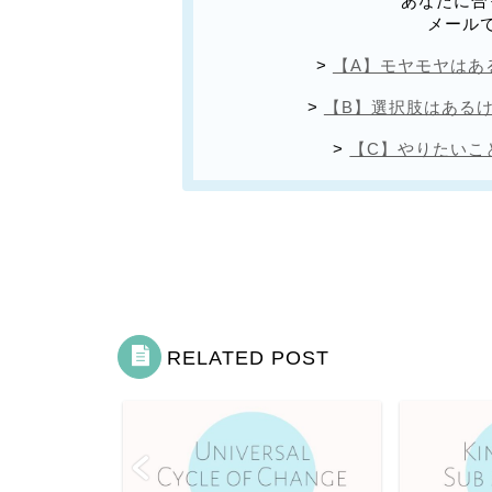
あなたに合
メール
>
【A】モヤモヤはあ
>
【B】選択肢はある
>
【C】やりたいこ
RELATED POST