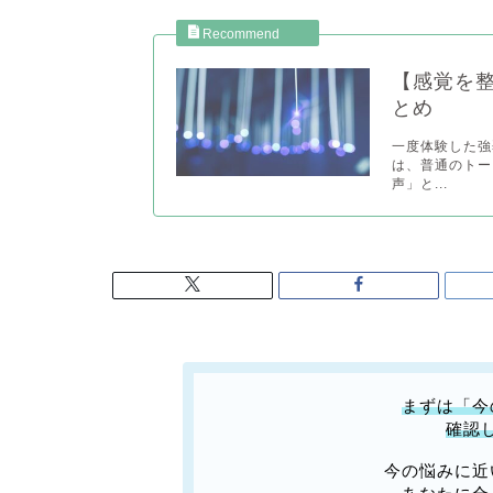
【感覚を
とめ
一度体験した強
は、普通のトー
声」と...
まずは「今
確認
今の悩みに近