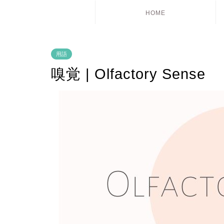
HOME
用語
嗅覚 | Olfactory Sense