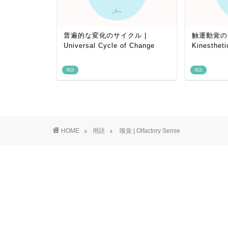
tic System
普遍的な変化のサイクル |
触運動覚の
Universal Cycle of Change
Kinesthet
用語
用語
HOME
用語
嗅覚 | Olfactory Sense