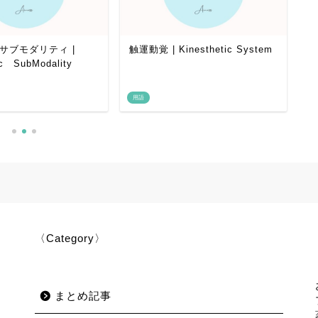
サブモダリティ |
触運動覚 | Kinesthetic System
普
ic SubModality
U
用語
用
〈Category〉
まとめ記事