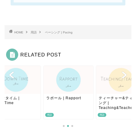
HOME
用語
ペーシング | Pacing
RELATED POST
ンタイム |
ラポール | Rapport
ティーチャー&ティ
wnTime
ング |
Teaching&Teacher
用語
用語