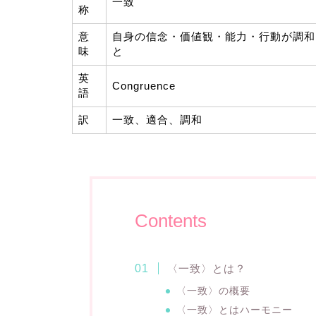
一致
称
意
自身の信念・価値観・能力・行動が調和
味
と
英
Congruence
語
訳
一致、適合、調和
Contents
〈一致〉とは？
〈一致〉の概要
〈一致〉とはハーモニー